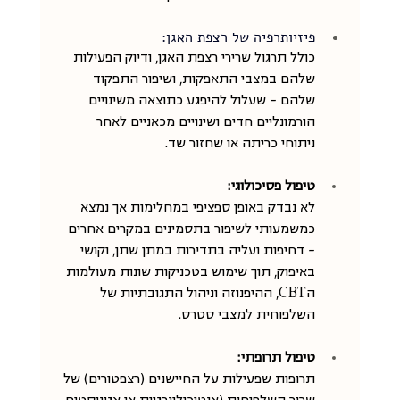
פיזיותרפיה של רצפת האגן: 
כולל תרגול שרירי רצפת האגן, ודיוק הפעילות 
שלהם במצבי התאפקות, ושיפור התפקוד 
שלהם - שעלול להיפגע כתוצאה משינויים 
הורמונליים חדים ושינויים מכאניים לאחר 
ניתוחי כריתה או שחזור שד.
טיפול פסיכולוגי:
לא נבדק באופן ספציפי במחלימות אך נמצא 
כמשמעותי לשיפור בתסמינים במקרים אחרים 
- דחיפות ועליה בתדירות במתן שתן, וקושי 
באיפוק, תוך שימוש בטכניקות שונות מעולמות 
הCBT, ההיפנוזה וניהול התגובתיות של 
השלפוחית למצבי סטרס.
טיפול תרופתי:
תרופות שפעילות על החיישנים (רצפטורים) של 