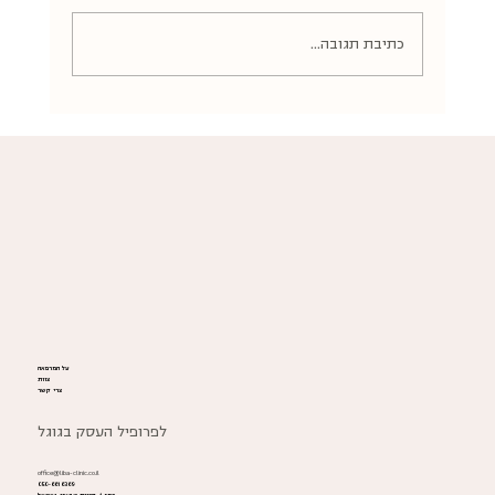
כתיבת תגובה...
שינויים באורגזמה לאחר סרטן שד – מידע חשוב
ולא תמיד מדובר
על המרפאה
צוות
צרי קשר
לפרופיל העסק בגוגל
office@liba-clinic.co.il
050-6616369