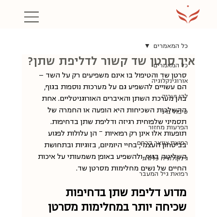
כל המאמרים
איך סרטן שד קשור לדליפת שתן?
כל המאמרים
סרטן שד והטיפול בו אינם משפיעים רק על השד — 
אורוגינקלוגיה
הם עשויים להשפיע גם על מערכות נוספות בגוף, 
לדן ועריה
בהן מערכת השתן והאיברים האורוגניטליים. אחת 
ההשלכות השכיחות היא הופעה או החמרה של 
טיפול מיני
תסמיני שלפוחית רגיזה ודליפת שתן בדחיפות. 
הפרעות מחזור
תופעות אלו אינן רק רפואיות – הן עלולות לפגוע 
רפואת צוואר הרחם
בביטחון העצמי, בחיי היומיום, בזוגיות ובתחושת 
השליטה בגוף, ולהשפיע באופן משמעותי על איכות 
גינקולוגיה כללית
החיים של נשים מחלימות מסרטן שד. 
רפואת גיל המעבר
מדוע דליפת שתן בדחיפות 
שכיחה יותר במחלימות מסרטן 