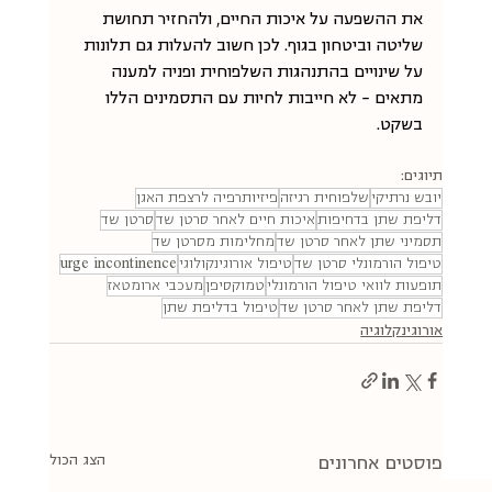
את ההשפעה על איכות החיים, ולהחזיר תחושת 
שליטה וביטחון בגוף. לכן חשוב להעלות גם תלונות 
על שינויים בהתנהגות השלפוחית ופניה למענה 
מתאים - לא חייבות לחיות עם התסמינים הללו 
בשקט.
תיוגים:
יובש נרתיקי
שלפוחית רגיזה
פיזיותרפיה לרצפת האגן
דליפת שתן בדחיפות
איכות חיים לאחר סרטן שד
סרטן שד
תסמיני שתן לאחר סרטן שד
מחלימות מסרטן שד
טיפול הורמונלי סרטן שד
טיפול אורוגינקולוגי
urge incontinence
תופעות לוואי טיפול הורמונלי
טמוקסיפן
מעכבי ארומטאז
דליפת שתן לאחר סרטן שד
טיפול בדליפת שתן
אורוגינקלוגיה
הצג הכול
פוסטים אחרונים