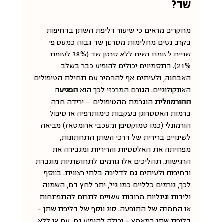
שד?
מחקרים מראים כי שיעור דליפת השתן בדחיפות 
בקרב נשים מחלימות מסרטן שד גבוה כמעט פי 
שניים לעומת נשים ללא סרטן שד (38% לעומת 
21%). התסמינים יכולים להופיע כבר בשלב 
האבחנה, ולעיתים אף להחמיר עם תחילת הטיפולים 
האונקולוגיים. הגורם המרכזי לכך הוא 
הפגיעה 
ההורמונלית 
הנגרמת מהטיפולים — ירידה חדה 
ברמות האסטרוגן בעקבות כימותרפיה או טיפול 
הורמונלי (כמו טמוקסיפן ומעכבי ארומטאז) מביאה 
לשינויים ברירית של דרכי השתן התחתונות, 
מפחיתה את האלסטיות והריריות ומגבירה את 
הרגישות. תהליכים אלו גורמים לתחושתיות מוגברת 
ודחיפות ולעיתים גם לדליפה בלתי רצונית. בנוסף 
לכך, גורמים כלליים כמו גיל, יתר לחץ דם, השמנה 
ולידות וגינליות מרובות עשויים לתרום להתפתחות 
או החמרה של התופעה. סוג נוסף של דליפת שתן - 
דליפת שתן במאמץ - יכולה להופיע גם, עם או ללא 