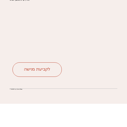
רמז 1, קריית טבעון, ישראל
לקביעת פגישה
© 2025 by Liba Clinic