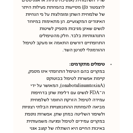
שריר השלפוחית (אנטיכולינרגיות או אגוניסטים 
לרצפטור β3) מסייעות בהפחתת פעילות היתר 
של שלפוחית השתן ומומלצות על פי הנחיות 
האיגודים המקצועיים. הן מתאימות במיוחד 
לנשים שאינן מגיבות מספיק לשיטות 
התנהגותיות בלבד. חלק מהטיפולים 
התרופתיים דורשים התאמה או מעקב לטיפול 
ההורמונלי לסרטן השד.
טיפולים מתקדמים:
במקרים בהם הטיפול התרופתי אינו מספק, 
קיימת אפשרות לטיפול בבוטוקס 
(onabotulinumtoxinA), המאושר על ידי 
ה־FDA לנשים עם דליפת שתן בדחיפות 
עמידה לטיפול. הזרקת החומר לשלפוחית 
מביאה להפחתת ההתכווצויות הבלתי רצוניות 
ולשיפור השליטה במתן שתן. אפשרות נוספת 
במקרים עמידים לטיפול ופגיעה משמעותית 
באיכות החיים היא השתלה של קוצב אגני 