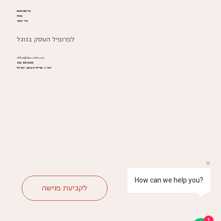
על המרפאה
צוות
צרי קשר
לפרופיל העסק בגוגל
office@liba-clinic.co.il
050-6616369
רמז 1, קריית טבעון, ישראל
How can we help you?
לקביעת פגישה
1