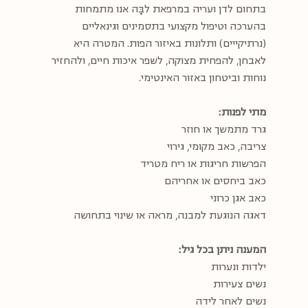
בתחום לדן ועריה במרפאת לבָּה אנו מתמחות
בהערכה וטיפול מקצועי בתסמינים וגינאליים
(נרתיקייים) ותלונות באיזור הפות. המטרה היא
לאבחן, להפחית מצוקה, לשפר איכות חיים, ולהחזיר
נוחות וביטחון באזור האינטימי.
מתי לפנות:
גרד מתמשך או חוזר
צריבה, כאב מקומי, גירוי
הפרשות חריגות או ריח מטריד
כאב ביחסים או אחריהם
כאב אגן כרוני
דאגה הנוגעת למבנה, מראה או שינוי בתחושה
המענה ניתן בכל גיל:
ילדות ונערות
נשים צעירות
נשים לאחר לידה