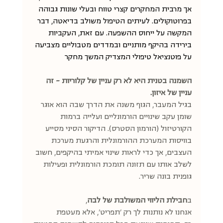
אך מרבית המחקרים קצרי טווח ובעלי שונות גבוהה 
בפרוטוקולים. לעיתים הטיפול משולב בדיאטה, דבר 
המקשה על ייחוס ההשפעה. עם זאת, העקביות 
בירידה בהיקף מותניים ובמדדים מטבוליים מצביעה 
על פוטנציאל טיפולי המצדיק המשך מחקר
השמנה בטנית היא לא רק עניין של קלוריות - זה 
עניין של איזון.
בגיל המעבר, הגוף משנה את הדרך שבה הוא אוגר 
שומן עקב שינויים הורמונליים ועלייה ברמות 
הקורטיזול (הורמון הסטרס). הדיקור הסיני מסייע 
בוויסות המערכת ההורמונלית והרגעת מערכת 
העצבים, אך כדי לראות שינוי אמיתי בהיקפים, חשוב 
לשלב אותו עם תזונה תומכת הורמונלית ופעילות 
גופנית בונה שריר.
ב
חבילת הליווי המשולבת של לבה
, 
אנחנו לא נותנות לך רק 'תפריט', אלא מעטפת 