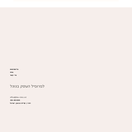
תזונה מותאמת אישית בגיל המעבר: מפתח
לאיכות חיים, בריאות ותוחלת חיים
על המרפאה
צוות
צרי קשר
לפרופיל העסק בגוגל
office@liba-clinic.co.il
050-6616369
רמז 1, קריית טבעון, ישראל