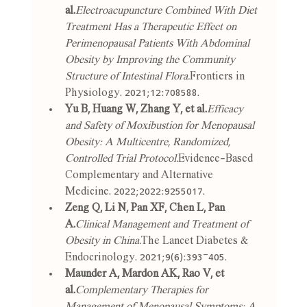
al.
Electroacupuncture Combined With Diet 
Treatment Has a Therapeutic Effect on 
Perimenopausal Patients With Abdominal 
Obesity by Improving the Community 
Structure of Intestinal Flora.
Frontiers in 
Physiology. 2021;12:708588.
Yu B, Huang W, Zhang Y, et al.
Efficacy 
and Safety of Moxibustion for Menopausal 
Obesity: A Multicentre, Randomized, 
Controlled Trial Protocol.
Evidence-Based 
Complementary and Alternative 
Medicine. 2022;2022:9255017.
Zeng Q, Li N, Pan XF, Chen L, Pan 
A.
Clinical Management and Treatment of 
Obesity in China.
The Lancet Diabetes & 
Endocrinology. 2021;9(6):393–405.
Maunder A, Mardon AK, Rao V, et 
al.
Complementary Therapies for 
Management of Menopausal Symptoms: A 