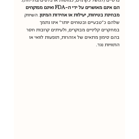
פרטיים (למשל כקרמים, כמוסות או פלטים/פתילות). 
הם אינם מאושרים על ידי ה-FDA ואינם מפוקחים 
מבחינת בטיחות, יעילות או אחידות המינון
. השיווק 
שלהם כ"טבעיים ובטוחים יותר" אינו נתמך 
במחקרים קליניים מבוקרים, ולעיתים קרובות חסר 
בהם סימון מתאים של אזהרות, תופעות לוואי או 
התוויות נגד.