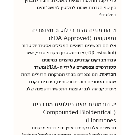
כדי לקבל החלטה רפואית מושכלת, חובה להבחין 
בין שני הגדרות שונות לחלוטין למושג 'זהים 
ביולוגית':
1. הורמונים זהים ביולוגית מאושרים 
ומפוקחים (FDA Approved)
אלו הם תכשירים רפואיים המכילים אסטרדיול טהור 
(17β-estradiol) או פרוגסטרון מיקרוני טבעי, אשר 
עברו מבדקים קפדניים, מיוצרים במינונים 
סטנדרטיים ומאושרים על ידי ה-FDA ומשרד 
הבריאות
. הם נמכרים בבתי המרקחת הרגילים תחת 
שמות מסחריים מוכרים ורשומים, ועוברים בקרת 
איכות קבועה לגבי עוצמת התכשיר והספיגה שלו.
2. הורמונים זהים ביולוגית מורכבים 
(Compounded Bioidentical 
Hormones)
תכשירים אלו נרקחים באופן ידני בבתי מרקחת 