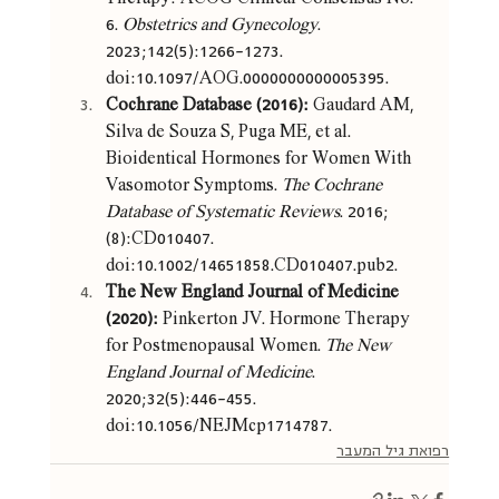
6. 
Obstetrics and Gynecology
. 
2023;142(5):1266-1273. 
doi:10.1097/AOG.0000000000005395.
Cochrane Database (2016):
 Gaudard AM, 
Silva de Souza S, Puga ME, et al. 
Bioidentical Hormones for Women With 
Vasomotor Symptoms. 
The Cochrane 
Database of Systematic Reviews
. 2016;
(8):CD010407. 
doi:10.1002/14651858.CD010407.pub2.
The New England Journal of Medicine 
(2020):
 Pinkerton JV. Hormone Therapy 
for Postmenopausal Women. 
The New 
England Journal of Medicine
. 
2020;32(5):446-455. 
doi:10.1056/NEJMcp1714787.
רפואת גיל המעבר