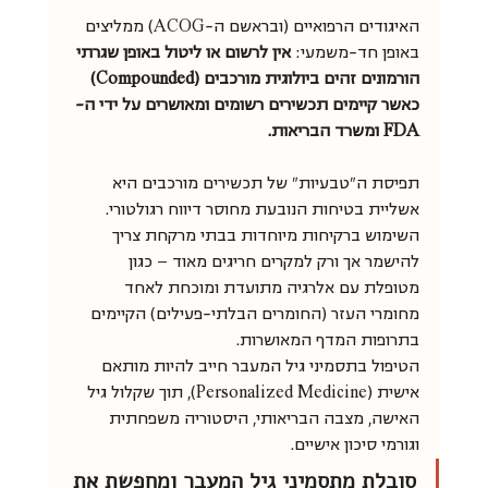
האיגודים הרפואיים (ובראשם ה-ACOG) ממליצים 
באופן חד-משמעי: 
אין לרשום או ליטול באופן שגרתי 
הורמונים זהים ביולוגית מורכבים (Compounded) 
כאשר קיימים תכשירים רשומים ומאושרים על ידי ה-
FDA ומשרד הבריאות.
תפיסת ה"טבעיות" של תכשירים מורכבים היא 
אשליית בטיחות הנובעת מחוסר דיווח רגולטורי. 
השימוש ברקיחות מיוחדות בבתי מרקחת צריך 
להישמר אך ורק למקרים חריגים מאוד — כגון 
מטופלת עם אלרגיה מתועדת ומוכחת לאחד 
מחומרי העזר (החומרים הבלתי-פעילים) הקיימים 
בתרופות המדף המאושרות.
הטיפול בתסמיני גיל המעבר חייב להיות מותאם 
אישית (Personalized Medicine), תוך שקלול גיל 
האישה, מצבה הבריאותי, היסטוריה משפחתית 
וגורמי סיכון אישיים.
סובלת מתסמיני גיל המעבר ומחפשת את 