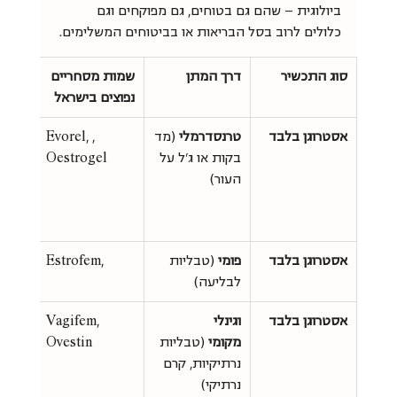
ביולוגית — שהם גם בטוחים, גם מפוקחים וגם 
כלולים לרוב בסל הבריאות או בביטוחים המשלימים.
סוג התכשיר
דרך המתן
שמות מסחריים 
יתרונו
נפוצים בישראל
אסטרוגן בלבד
טרנסדרמלי
 (מד
Evorel, , 
עוקף 
בקות או ג'ל על 
Oestrogel
הכבד,
העור)
סיכון 
דם בה
לטבלי
אסטרוגן בלבד
פומי 
(טבליות 
Estrofem, 
זמינות
לבליעה)
שימוש
אסטרוגן בלבד
וגינלי 
Vagifem, 
מינון 
מקומי
 (טבליות 
Ovestin
במיוח
נרתיקיות, קרם 
לטיפו
נרתיקי)
ביובש