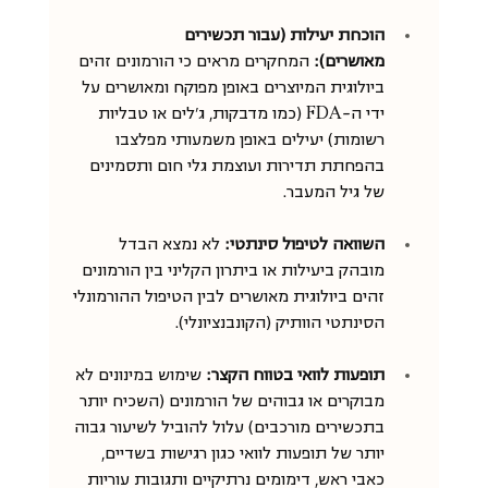
הוכחת יעילות (עבור תכשירים 
מאושרים):
 המחקרים מראים כי הורמונים זהים 
ביולוגית המיוצרים באופן מפוקח ומאושרים על 
ידי ה-FDA (כמו מדבקות, ג'לים או טבליות 
רשומות) יעילים באופן משמעותי מפלצבו 
בהפחתת תדירות ועוצמת גלי חום ותסמינים 
של גיל המעבר.
השוואה לטיפול סינתטי:
 לא נמצא הבדל 
מובהק ביעילות או ביתרון הקליני בין הורמונים 
זהים ביולוגית מאושרים לבין הטיפול ההורמונלי 
הסינתטי הוותיק (הקונבנציונלי).
תופעות לוואי בטווח הקצר:
 שימוש במינונים לא 
מבוקרים או גבוהים של הורמונים (השכיח יותר 
בתכשירים מורכבים) עלול להוביל לשיעור גבוה 
יותר של תופעות לוואי כגון רגישות בשדיים, 
כאבי ראש, דימומים נרתיקיים ותגובות עוריות 