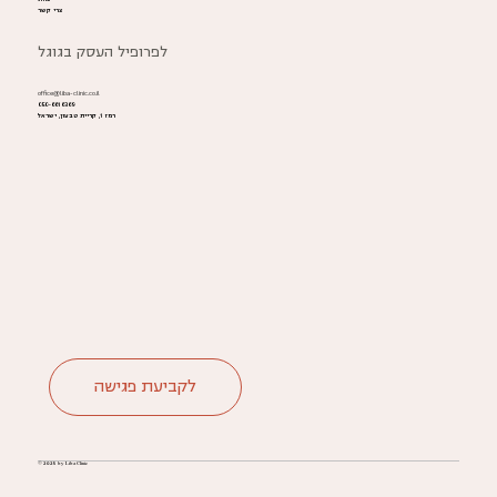
צרי קשר
לפרופיל העסק בגוגל
office@liba-clinic.co.il
050-6616369
רמז 1, קריית טבעון, ישראל
לקביעת פגישה
© 2025 by Liba Clinic