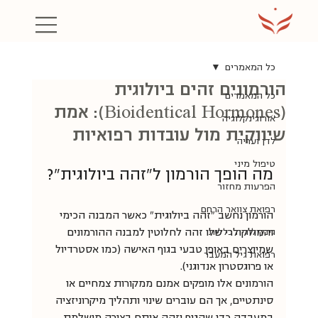
כל המאמרים
הורמונים זהים ביולוגית
כל המאמרים
(Bioidentical Hormones): אמת
אורוגינקלוגיה
שיווקית מול עובדות רפואיות
לדן ועריה
טיפול מיני
מה הופך הורמון ל"זהה ביולוגית"?
הפרעות מחזור
רפואת צוואר הרחם
הורמון נחשב "זהה ביולוגית" כאשר המבנה הכימי 
גינקולוגיה כללית
והמולקולרי שלו זהה לחלוטין למבנה ההורמונים 
שמיוצרים באופן טבעי בגוף האישה (כמו אסטרדיול 
רפואת גיל המעבר
או פרוגסטרון אנדוגני).
הורמונים אלו מופקים אמנם ממקורות צמחיים או 
סינתטיים, אך הם עוברים שינוי ותהליך מיקרוניזציה 