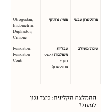
ואטרו
נרתיק
פרוגסטרון טבעי
פומי/ נרתיקי
Utrogestan, 
פרוגסט
Endometrin, 
מיקרונ
Duphaston, 
ביולוג
Crinone
על רי
טיפול משולב
טבליות 
Femoston, 
שילוב
משולבות
 (אסט
Femoston 
של אס
רוגן + 
Conti
ודידרו
פרוגסטרון)
(נגזרת
פרוגסט
בטוחה
ההמלצה הקלינית: כיצד נכון 
לפעול?