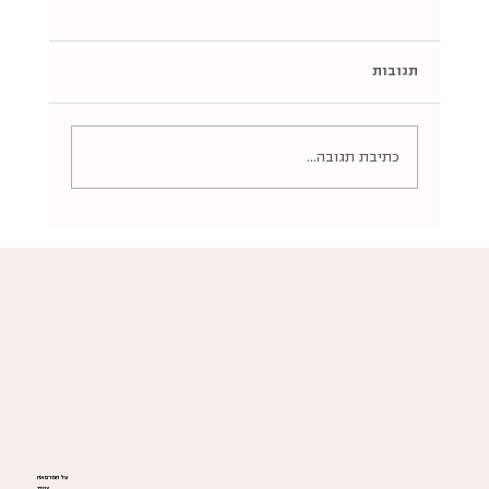
תגובות
כתיבת תגובה...
גלי חום, שינה ומצב רוח: איך תזונה משפיעה על
תסמיני גיל המעבר
על המרפאה
צוות