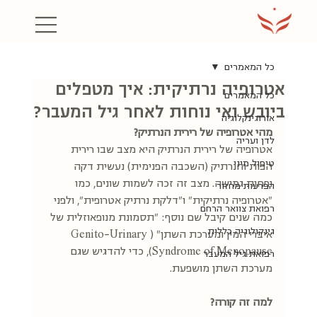
כל המאמרים
אטרופיה נרתיקית: איך מטפלים
כל המאמרים
ביובש ואי נוחות לאחר גיל המעבר?
אורוגינקלוגיה
מהי אטרופיה של רירית הנרתיק?
לדן ועריה
אטרופיה של רירית הנרתיק היא מצב שבו רירית 
טיפול מיני
הפות והנרתיק (השכבה הפנימית) נעשית דקה 
ופחות גמישה. מצב זה זכה לשמות שונים, כמו 
הפרעות מחזור
"אטרופיה נרתיקית" ו"דלקת נרתיק אטרופית", ולפני 
רפואת צוואר הרחם
כמה שנים קיבל שם נוסף: "תסמונת מנופאוזלית של 
גינקולוגיה כללית
איברי המין ומערכת השתן" (Genito-Urinary 
Syndrome of Menopause), כדי להדגיש שגם 
רפואת גיל המעבר
מערכת השתן מושפעת. 
למה זה קורה? 