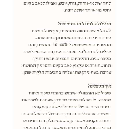
לתחושת אי-נוחות, גירוי, יובש, ואפילו לכאב בקיום 
יחסי מין או תחושת צריבה. 
מי עלולה לסבול מהתסמינים?
לא כל אישה תחווה תסמינים, אף שכל הנשים 
עוברות ירידה ברמות האסטרוגן במנופאוזה. 
התסמינים מופיעים אצל 10-40% מהנשים, והם 
יכולים להתחיל מיד אחרי הפסקת הווסת או לאחר 
מספר שנים. התסמינים הנפוצים יובש נרתיקי 
תחושת גרד או עקצוץ כאב בקיום יחסי מין תחושת 
צריבה בעת מתן שתן עלייה בתכיפות דלקות שתן.
איך מטפלים?
טיפול לא הורמונלי: שימוש בחומרי סיכוך ולחות. 
שמירה על פעילות מינית סדירה, שעוזרת לשפר את 
זרימת הדם. טיפול הורמונלי: אסטרוגן מקומי: 
במשחה או טבליות נרתיקיות. טיפול זה יעיל ובטוח 
ברוב המקרים. אסטרוגן סיסטמי: נלקח בכדורים או 
מדבקות ומעלה את רמות האסטרוגן בכל הגוף, אך 