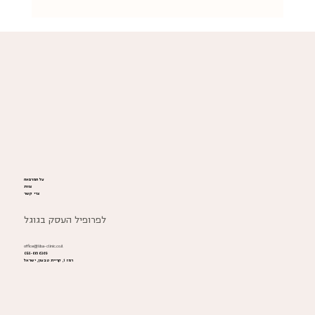
נוירלגיה פודנדלית: כשהכאב באגן הופך כרוני –
אפשר לטפל
על המרפאה
צוות
צרי קשר
לפרופיל העסק בגוגל
office@liba-clinic.co.il
050-6616369
רמז 1, קריית טבעון, ישראל