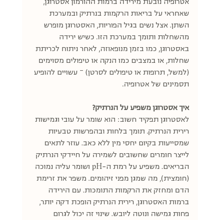
אטרופיה נובעת מירידה ברמות ההורמון אסטרוגן, 
שאחראי על בריאות הרקמות בנרתיק ובמערכת 
השתן. אצל נשים בגיל הפוריות, האסטרוגן מופרש 
מהשחלות ותומך במערכת הזו. כשיש ירידה 
באסטרוגן, כמו בזמן מנופאוזה, לאחר ניתוח לכריתת 
שחלות, או במצבים כמו הנקה או טיפולים מסוימים 
(למשל, תרופות או טיפולים לסרטן) – עשויים להופיע 
תסמינים של אטרופיה. 
איך אסטרוגן משפיע על הנרתיק?
לאסטרוגן תפקיד חשוב: הוא שומר על עובי וגמישות 
רירית הנרתיק. תומך בלחות ובהפרשות טבעיות 
שמסייעות בקיום יחסי מין ללא כאב. עוזר לתאים 
לייצר חומרים שחשובים לשמירה על חיידקי הנרתיק 
הבריאים. משפיע על רמת ה-pH ושומר עליה נמוכה 
(חומצית), מה שמגן מפני זיהומים. משפר את זרימת 
הדם ומחזק את הרקמות התומכות. עם הירידה 
ברמות האסטרוגן, רירית הנרתיק הופכת דקה יותר, 
פחות גמישה ונוטה ליובש. שינוי זה יכול לגרום 