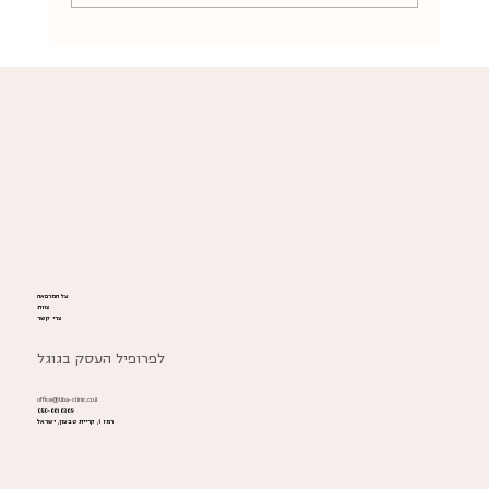
כאב בחדירה (דיספרוניה) בגיל המעבר - אבחנה
מבדלת וניהול רפואי אינטגרטיבי
על המרפאה
צוות
צרי קשר
לפרופיל העסק בגוגל
office@liba-clinic.co.il
050-6616369
רמז 1, קריית טבעון, ישראל