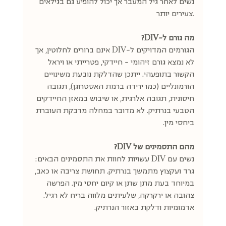
נשים לאחר גיל המעבר אך יכול להופיע גם בגילאים 
צעירים יותר.
מה גורם ל-DIV?
הגורמים המדויקים ל-DIV אינם ברורים לחלוטין, אך 
לא נמצא גורם זיהומי - חיידקי, פטרייתי או ויראל 
הקשור בתופעהי. ייתכן שהדלקת נובעת משינויים 
הורמונליים (כמו ירידה ברמת האסטרוגן), תגובה 
חיסונית, תגובה אלרגית, או שיבוש במאזן החיידקים 
הטבעי בנרתיק. לא מדובר במחלה מדבקת העוברת 
ביחסי מין.
מהם התסמינים של DIV?
נשים עם DIV עשויות לחוות את התסמינים הבאים: 
גרד ועקצוץ מתמשך בנרתיק. תחושת צריבה או כאב, 
במיוחד בעת מתן שתן או קיום יחסי מין. הפרשה 
צהובה או ירקרקה, שלעיתים מלווה בריח לא רגיל. 
אדמומיות ודלקת באזור הנרתיק.