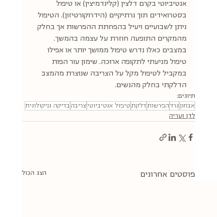
אנטיביוטי בקרם דלצין (קלינדמיצין) או טיפול 
בסטרואידים תוך נרתיקיים (הידרוקורטיזון). הטיפול 
ניתן לשבועיים ויעיל בהפחתת ההפרשות אך בחלק 
מהמקרים התופעה חוזרת על עצמה בהמשך. 
במצבים כאלו נדרש טיפול ממושך יותר או אפילו 
טיפול מניעתי לתקופה ארוכה. שימון עור הפות 
במקביל לטיפול מקל על הצריבה שנוצרת מהמצב 
הדלקתי בחלק מהנשים.
תיוגים:
אבחון
גרד
הפרשות
דלקת
טיפול אנטיביוטי
צריבה
בדיקה גניקולוגית
לדן ועריה
הצג הכול
פוסטים אחרונים