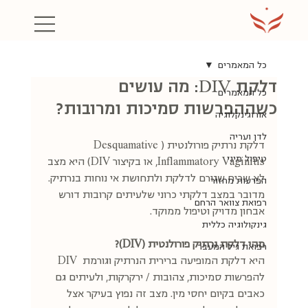
כל המאמרים
דלקת DIV: מה עושים
כל המאמרים
כשההפרשות סמיכות ומרובות?
אורוגינקלוגיה
לדן ועריה
דלקת נרתיק פורולנטית (Desquamative 
טיפול מיני
Inflammatory Vaginitis, או בקיצור DIV) היא מצב 
לא שכיח שגורם לדלקת ולתחושת אי נוחות בנרתיק. 
הפרעות מחזור
מדובר במצב דלקתי כרוני שלעיתים קרובות דורש 
רפואת צוואר הרחם
אבחון מדויק וטיפול ממוקד. 
גינקולוגיה כללית
מהי דלקת נרתיק פורולנטית (DIV)?
רפואת גיל המעבר
DIV היא דלקת המופיעה ברירית הנרתיק וגורמת 
להפרשות סמיכות, צהובות / ירקרקות, ולעיתים גם 
כאבים בקיום יחסי מין. מצב זה נפוץ בעיקר אצל 