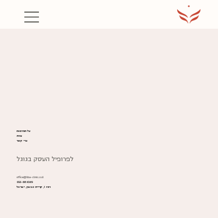
על המרפאה
צוות
צרי קשר
לפרופיל העסק בגוגל
office@liba-clinic.co.il
050-6616369
רמז 1, קריית טבעון, ישראל