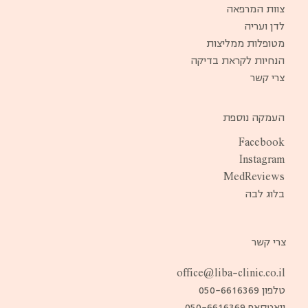
צוות המרפאה
לדן ועריה
מטופלות ממליצות
הנחיות לקראת בדיקה
צרי קשר
העמקה נוספת
Facebook
Instagram
MedReviews
בלוג לבה
צרי קשר
office@liba-clinic.co.il
טלפון
050-6616369
וואטסאפ 050-6616369