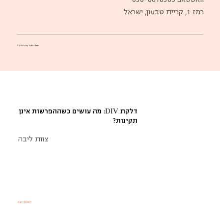
רמז 1, קריית טבעון, ישראל
© 2025 by Liba Clinic
דלקת DIV: מה עושים כשההפרשות אינן
תקינות?
צוות ליבה
למאמר הבא