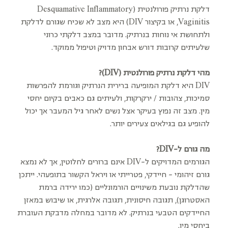
דלקת נרתיק פורולנטית (Desquamative Inflammatory
Vaginitis, או בקיצור DIV) היא מצב לא שכיח שגורם לדלקת
ולתחושת אי נוחות בנרתיק. מדובר במצב דלקתי כרוני
שלעיתים קרובות דורש אבחון מדויק וטיפול ממוקד.
מהי דלקת נרתיק פורולנטית (DIV)?
DIV היא דלקת המופיעה ברירית הנרתיק וגורמת להפרשות
סמיכות, צהובות / ירקרקות, ולעיתים גם כאבים בקיום יחסי
מין. מצב זה נפוץ בעיקר אצל נשים לאחר גיל המעבר אך יכול
להופיע גם בגילאים צעירים יותר.
מה גורם ל-DIV?
הגורמים המדויקים ל-DIV אינם ברורים לחלוטין, אך לא נמצא
גורם זיהומי - חיידקי, פטרייתי או ויראל הקשור בתופעהי. ייתכן
שהדלקת נובעת משינויים הורמונליים (כמו ירידה ברמת
האסטרוגן), תגובה חיסונית, תגובה אלרגית, או שיבוש במאזן
החיידקים הטבעי בנרתיק. לא מדובר במחלה מדבקת העוברת
ביחסי מין.