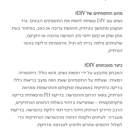
מהם התסמינים של DIV?
נשים עם DIV עשויות לחוות את התסמינים הבאים: גרד
ועקצוץ מתמשך בנרתיק. תחושת צריבה או כאב, במיוחד בעת
מתן שתן או קיום יחסי מין. הפרשה צהובה או ירקרקה,
שלעיתים מלווה בריח לא רגיל. אדמומיות ודלקת באזור
הנרתיק.
כיצד מאבחנים DIV?
האבחון מתבצע על ידי רופאת נשים, והוא כולל: היסטוריה
רפואית: שאלות על התסמינים שאת חווה ומצב בריאות כללי.
בדיקה נרתיקית באמצעות ספקולום והתרשמות ממראה
הנרתיק, צוואר הרחם וההפרשה. בדיקת PH מרפאתית בדיקה
מיקרוסקופית - שמסייעת בזיהוי בשלות התאים הנרתיקיים,
הרכב חיידקי הנרתיק וזיהוי ריבוי תאי דלקת בהפרשה. בדיקות
מעבדה: לעיתים נלקחת דגימה מההפרשה הנרתיקית כדי
לשלול זיהומים אחרים ולהגיע לאבחנה מדויקת.