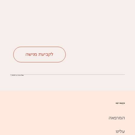
לקביעת פגישה
© 2025 by Liba Clinic
מִרְפְּאַת לִבָּה
המרפאה
עלינו