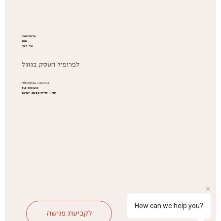
על המרפאה
צוות
צרי קשר
לפרופיל העסק בגוגל
office@liba-clinic.co.il
050-6616369
רמז 1, קריית טבעון, ישראל
How can we help you?
לקביעת פגישה