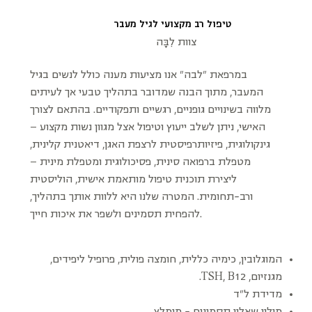
טיפול רב מקצועי לגיל מעבר
צוות לִבָּה
במרפאת "לבה" אנו מציעות מענה כולל לנשים בגיל
המעבר, מתוך הבנה שמדובר בתהליך טבעי אך לעיתים
מלווה בשינויים גופניים, רגשיים ותפקודיים. בהתאם לצורך
האישי, ניתן לשלב ייעוץ וטיפול אצל מגוון נשות מקצוע —
גינקולוגית, פיזיותרפיסטית לרצפת האגן, דיאטנית קלינית,
מטפלת ברפואה סינית, פסיכולוגית ומטפלת מינית —
ליצירת תוכנית טיפול מותאמת אישית, הוליסטית
ורב-תחומית. המטרה שלנו היא ללוות אותך בתהליך,
להפחית תסמינים ולשפר את איכות חייך.
המוגלובין, כימיה כללית, חומצה פולית, פרופיל ליפידים,
מגנזיום, TSH, B12.
מדידת ל"ד
מילוי שאלון תסמינים - מומלץ