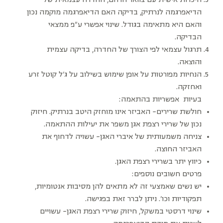
הדיאפרגמה לנרתיק, בדיקה האם הדיאפרגמה מוקמה נכון
והאם היא מתאימה בגודל. שינוי אפשרי ע"פ ממצאי
הבדיקה.
תרגול עצמאי לפי הצורך של החדרה, בדיקה עצמית
והוצאה.
הנחיות מפורטות על אופן שימוש בשילוב על ג'ל קוטל זרע
ואחזקה.
בעיות אפשריות בהתאמה:
חולשת שרירים- האביזר אינו מוחזק היטב בנרתיק. חיזוק
נכון של שרירי רצפת אגן משפר את יעילות ההתאמה‪.‬
צניחה משמעותית של איברי האגן- עשויה לדחוף את
האביזר החוצה.
כיווץ יתר בשרירי רצפת האגן.
פרטים חשובים נוספים:
יש נשים שאמצעי זה לא מתאים להן מסיבות אנטומיות,
תפקודיות וכו'. ניתן לברר זאת בפגישה.
שינוי דרסטי במשקל, חיזוק שרירי רצפת האגן- עשויים