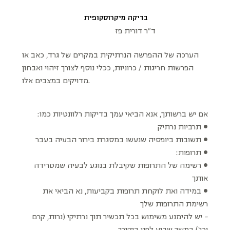
בדיקה מיקרוסקופית
ד"ר דורית פז
הערכה של ההפרשה הנרתיקית במקרים של גרד, כאב או
הפרשות חריגות / כרוניות, ככלי נוסף לצורך זיהוי ואבחון
מדויקים במצבים אלו.
אם יש ברשותך, אנא הביאי עמך בדיקות רלוונטיות כמו:
• תרביות נרתיק
• תשובות ביופסיה שנעשו במסגרת בירור הבעיה בעבר
• תרופות:
• רשימה של התרופות שקיבלת בנוגע לבעיה שמטרידה
אותך
• במידה ואת לוקחת תרופות בקביעות, נא הביאי את
רשימת התרופות שלך
− יש להימנע משימוש בכל תכשיר תוך נרתיקי (נרות, קרם
וכו‘) במשך שבוע לפני ביקורך.