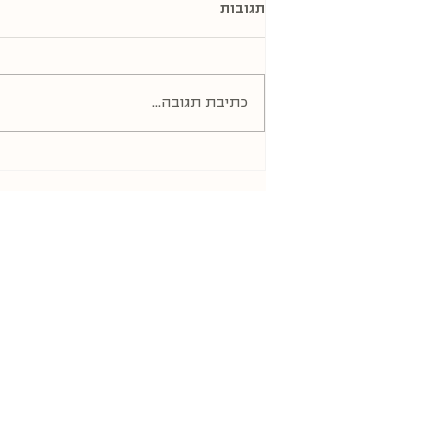
תגובות
כתיבת תגובה...
התגובה המינית בגיל המעבר -
מנגנונים ביולוגיים והתערבויות
פסיכו-מיניות