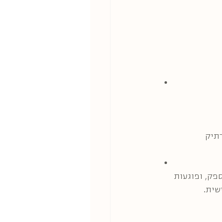
רתיק
פק, ופוגעות 
שית.