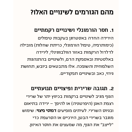
מהם הגורמים לשינויים האלו?
1. חסר הורמונלי ושינויים רקמתיים
הירידה החדה באסטרוגן בעקבות טיפולים 
(כימותרפיה, טיפול הורמונלי, כריתת שחלות) מובילה 
לדלדול הרקמות באזור הוולבווגינלי, לירידה 
באלסטיות ובאספקת הדם, ולשינויים בהתנהגות 
השלפוחית והשופכה. אלו מתבטאים ביובש, תחושת 
גירוי, כאב ובשינויים תפקודיים.
2. תגובה שרירית ופיצויים תנועתיים
הגוף מגיב לשינויים ברקמות בכיווץ יתר של שרירי 
רצפת האגן (היפרטוניה) או להיפך — ירידה בתיאום 
ובגיוס השרירי. לעיתים מופיעים 
דפוסי פיצוי
: שימוש 
מוגבר בשרירי הבטן, הירכיים או הסרעפת כדי 
“לייצב” את הגוף, מה שמעצים את חוסר האיזון.