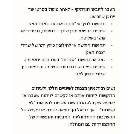
מעבר ל'יובש' הנרתיקי - לאחר טיפול בסרטן שד 
ייתכן שיופיעו:
תחושת לחץ, אי־נוחות או כאב באזור האגן.
שינויים בדפוסי מתן שתן — דחיפות, תכיפות או 
קושי בשליטה.
תחושת חולשה או לחילופין כיווץ יתר של שרירי 
רצפת האגן.
כאב או תחושת “סגירות” בעת קיום יחסי מין.
שינויים ביציבה, בתבניות הנשימה ובתיאום בין 
שרירי הבטן לאגן.
נשים רבות 
אינן מצפות לשינויים הללו
, ולעיתים 
מתקשות לזהות אותם או לקשרם לניתוח שעברו או 
לטיפול שקיבלו. התחושות עשויות להיראות “לא 
קשורות” — אך בפועל הן תוצאה ישירה או עקיפה של 
ההשלכות ההורמונליות, המבניות והנפשיות של 
ההתמודדות עם המחלה.