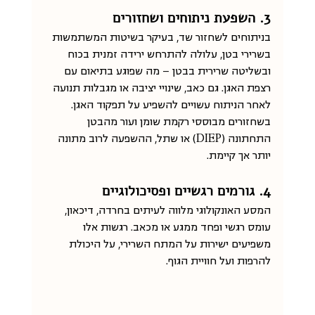
3. השפעת ניתוחים ושחזורים
בניתוחים לשחזור שד, בעיקר בשיטות המשתמשות 
בשרירי בטן, עלולה להתרחש ירידה זמנית בכוח 
ובשליטה שרירית בבטן — מה שפוגע בתיאום עם 
רצפת האגן. גם כאב, שינויי יציבה או מגבלות תנועה 
לאחר הניתוח עשויים להשפיע על תפקוד האגן. 
בשחזורים מבוססי רקמת שומן ועור מהבטן 
התחתונה (DIEP) או שתל, ההשפעה לרוב מתונה 
יותר אך קיימת.
4. גורמים רגשיים ופסיכולוגיים
המסע האונקולוגי מלווה לעיתים בחרדה, דיכאון, 
עומס רגשי ופחד ממגע או מכאב. רגשות אלו 
משפיעים ישירות על המתח השרירי, על היכולת 
להרפות ועל חוויית הגוף.