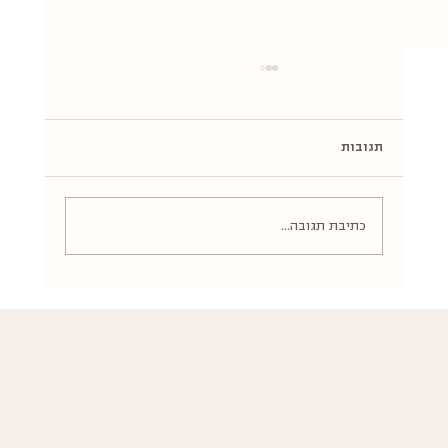
תגובות
כתיבת תגובה...
איך סרטן שד קשור לדליפת שתן?