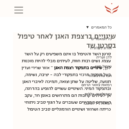
כל המאמרים
שינויים ברצפת האגן לאחר טיפול
כל המאמרים
בסרטן שד
אורוגינקלוגיה
סרטן השד והטיפול בו אינם משפיעים רק על השד 
לדן ועריה
עצמו. נשים רבות חוות, לעיתים מבלי להיות מוכנות 
טיפול מיני
לכך, 
שינויים בתפקוד רצפת האגן
 – אזור שרירי ועדין 
בעל תפקיד מרכזי בתפקודי לבה - יציבה, נשימה, 
הפרעות מחזור
תנועה, שליטה על שתן וצואה, תמיכה לאיברי האגן 
רפואת צוואר הרחם
ובתפקוד המיני. השינויים עשויים להופיע בהדרגה, 
גינקולוגיה כללית
אך לעיתים קרובות הם מתרחשים באופן חד, עקב 
השינויים המהירים שעוברים על הגוף סביב ניתוחי 
רפואת גיל המעבר
כריתה ושחזור ושינויים הורמונליים סביב הטיפול