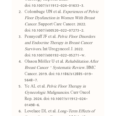
doi:10.1007/s11912-024-01633-3.
Colombage UN et al. 
Experiences of Pelvic 
Floor Dysfunction in Women With Breast 
Cancer.
 Support Care Cancer. 2022. 
doi:10.1007/s00520-022-07273-2.
Pennycuff JF et al. 
Pelvic Floor Disorders 
and Endocrine Therapy in Breast Cancer 
Survivors.
 Int Urogynecol J. 2022. 
doi:10.1007/s00192-022-05271-w.
Olsson Möller U et al. 
Rehabilitation After 
Breast Cancer – Systematic Review.
 BMC 
Cancer. 2019. doi:10.1186/s12885-019-
5648-7.
Ye AL et al. 
Pelvic Floor Therapy in 
Gynecologic Malignancies.
 Curr Oncol 
Rep. 2024. doi:10.1007/s11912-024-
01498-6.
Lovelace DL et al. 
Long-Term Effects of 