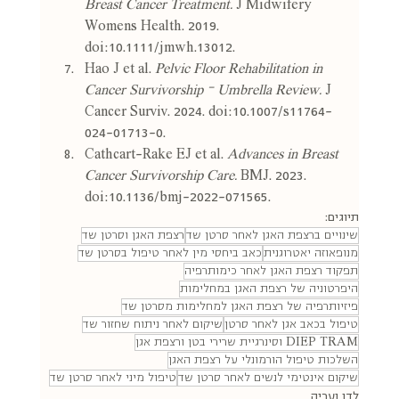
Breast Cancer Treatment.
 J Midwifery 
Womens Health. 2019. 
doi:10.1111/jmwh.13012.
Hao J et al. 
Pelvic Floor Rehabilitation in 
Cancer Survivorship – Umbrella Review.
 J 
Cancer Surviv. 2024. doi:10.1007/s11764-
024-01713-0.
Cathcart-Rake EJ et al. 
Advances in Breast 
Cancer Survivorship Care.
 BMJ. 2023. 
doi:10.1136/bmj-2022-071565.
תיוגים:
שינויים ברצפת האגן לאחר סרטן שד
רצפת האגן וסרטן שד
מנופאוזה יאטרוגנית
כאב ביחסי מין לאחר טיפול בסרטן שד
תפקוד רצפת האגן לאחר כימותרפיה
היפרטוניה של רצפת האגן במחלימות
פיזיותרפיה של רצפת האגן למחלימות מסרטן שד
טיפול בכאב אגן לאחר סרטן
שיקום לאחר ניתוח שחזור שד
DIEP TRAM וסינרגיית שרירי בטן ורצפת אגן
השלכות טיפול הורמונלי על רצפת האגן
שיקום אינטימי לנשים לאחר סרטן שד
טיפול מיני לאחר סרטן שד
לדן ועריה