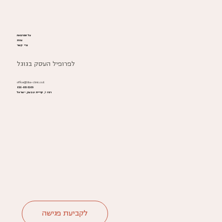
על המרפאה
צוות
צרי קשר
לפרופיל העסק בגוגל
office@liba-clinic.co.il
050-6616369
רמז 1, קריית טבעון, ישראל
לקביעת פגישה