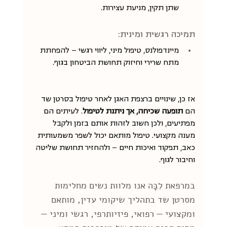
שתן תקין, מניעת עצירות.
תמיכה רגשית ומינית:
מיינדפולנס, טיפול מיני, ליווי רגשי — להפחתת 
מתח שרירי וחיזוק תחושת הביטחון בגוף.
אז כן, שינויים ברצפת האגן לאחר טיפול בסרטן שד 
הם 
תופעה שכיחה, אך ניתנת לטיפול
. לעיתים הם 
מפתיעים, ולכן חשוב לזהות אותם בזמן ולקבל 
מענה מקצועי. טיפול מותאם יכול לשפר משמעותית 
כאב, תפקוד ואיכות חיים — ולהחזיר תחושת שליטה 
וחיבור לגוף.
במרפאת לִבָּה אנו מלוות נשים מחלימות 
מסרטן שד בתהליך שיקומי עדין, מותאם 
ומקצועי — רפואי, פיזיותרפי, רגשי ומיני — 